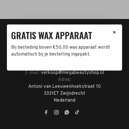
t.n.v. Cartero Zwijndrecht.
GRATIS WAX APPARAAT
✕
IBAN : NL23ABNA0478555466
BTW-NL858962676B01
Bij besteding boven €50,00 wax apparaat wordt
KVK-72047070
automatisch bij je bestelling ingepakt.
Telefoon:
078-7370074
E-mail:
verkoop@megabeautyshop.nl
Adres:
Antoni van Leeuwenhoekstraat 10
3331ET Zwijndrecht
Nederland