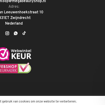
rkoop@megabeautyshop.nl
Adres:
an Leeuwenhoekstraat 10
331ET Zwijndrecht
Nederland
et gebruik van cookies om onze website te verbeteren.