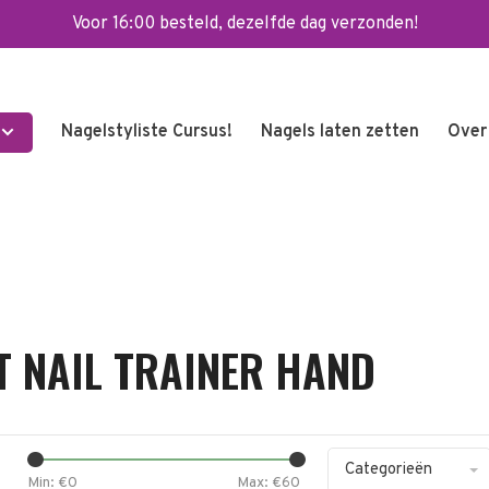
Voor 16:00 besteld, dezelfde dag verzonden!
Nagelstyliste Cursus!
Nagels laten zetten
Over
 NAIL TRAINER HAND
Categorieën
Min: €
0
Max: €
60