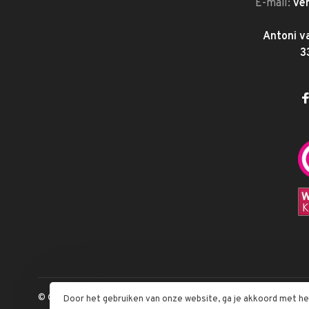
E-mail:
ve
Antoni v
3
© Copyright 2026 Megabeautyshop.nl
Door het gebruiken van onze website, ga je akkoord met h