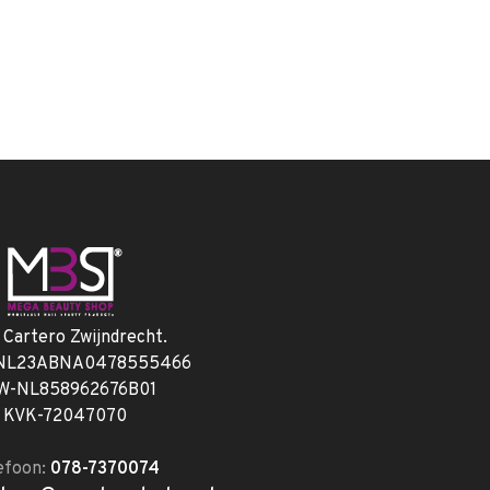
. Cartero Zwijndrecht.
 NL23ABNA0478555466
W-NL858962676B01
KVK-72047070
efoon:
078-7370074