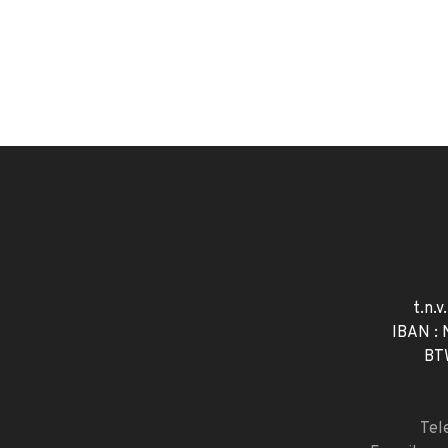
t.n.v
IBAN :
BT
Tel