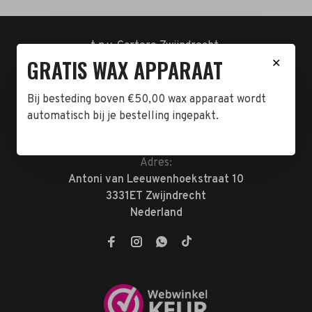
t.n.v. Cartero Zwijndrecht.
GRATIS WAX APPARAAT
IBAN : NL23ABNA0478555466
✕
BTW-NL858962676B01
KVK-72047070
Bij besteding boven €50,00 wax apparaat wordt
automatisch bij je bestelling ingepakt.
Telefoon:
078-7370074
E-mail:
verkoop@megabeautyshop.nl
Adres:
Antoni van Leeuwenhoekstraat 10
3331ET Zwijndrecht
Nederland