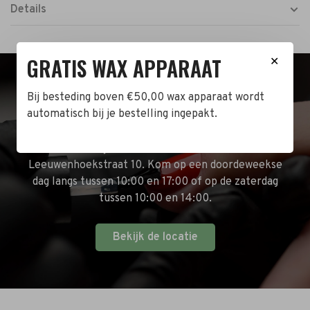
Details
GRATIS WAX APPARAAT
✕
BEZOEK DE WINKEL!
Bij besteding boven €50,00 wax apparaat wordt
automatisch bij je bestelling ingepakt.
Naast de online shop hebben wij ook een fysieke
winkel in Zwijndrecht! Het adres is: Antoni van
Leeuwenhoekstraat 10. Kom op een doordeweekse
dag langs tussen 10:00 en 17:00 of op de zaterdag
tussen 10:00 en 14:00.
Bekijk de locatie