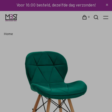
Voor 16:00 besteld, dezelfde dag verzonden!
0
Home