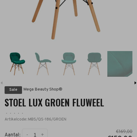
Mega Beauty Shop®
Sale
STOEL LUX GROEN FLUWEEL
•
•
•
•
•
Artikelcode:
MBS/QS-186/GROEN
€169,00
-
+
Aantal: