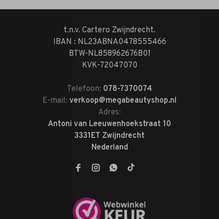
t.n.v. Cartero Zwijndrecht.
IBAN : NL23ABNA0478555466
BTW-NL858962676B01
KVK-72047070
Telefoon:
078-7370074
E-mail:
verkoop@megabeautyshop.nl
Adres:
Antoni van Leeuwenhoekstraat 10
3331ET Zwijndrecht
Nederland