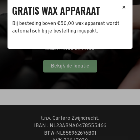
BEZOEK DE WINKEL!
GRATIS WAX APPARAAT
✕
Naast de online shop hebben wij ook een fysieke
Bij besteding boven €50,00 wax apparaat wordt
winkel in Zwijndrecht! Het adres is: Antoni van
automatisch bij je bestelling ingepakt.
Leeuwenhoekstraat 10. Kom op een doordeweekse
dag langs tussen 10:00 en 17:00 of op de zaterdag
tussen 10:00 en 14:00.
Bekijk de locatie
t.n.v. Cartero Zwijndrecht.
IBAN : NL23ABNA0478555466
BTW-NL858962676B01