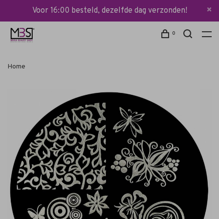
Voor 16:00 besteld, dezelfde dag verzonden!
0
Home