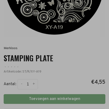
Merkloos
STAMPING PLATE
•
•
•
•
•
Artikelcode:
ST/R/XY-A19
€4,55
-
+
Aantal:
Toevoegen aan winkelwagen