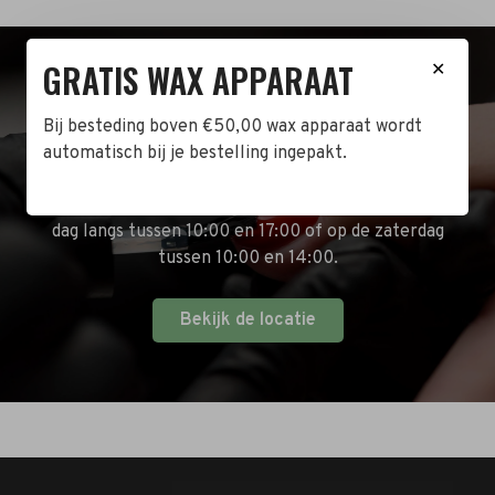
GRATIS WAX APPARAAT
✕
BEZOEK DE WINKEL!
Bij besteding boven €50,00 wax apparaat wordt
Naast de online shop hebben wij ook een fysieke
automatisch bij je bestelling ingepakt.
winkel in Zwijndrecht! Het adres is: Antoni van
Leeuwenhoekstraat 10. Kom op een doordeweekse
dag langs tussen 10:00 en 17:00 of op de zaterdag
tussen 10:00 en 14:00.
Bekijk de locatie