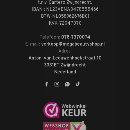
t.n.v. Cartero Zwijndrecht.
IBAN : NL23ABNA0478555466
BTW-NL858962676B01
KVK-72047070
Telefoon:
078-7370074
E-mail:
verkoop@megabeautyshop.nl
Adres:
Antoni van Leeuwenhoekstraat 10
3331ET Zwijndrecht
Nederland