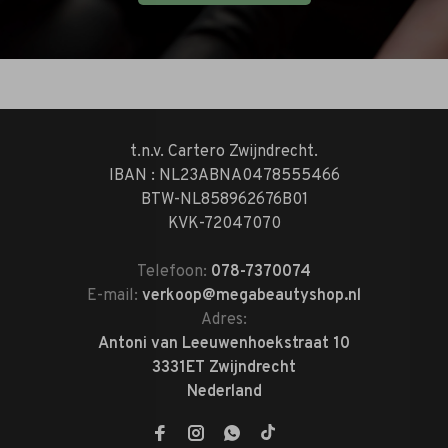
t.n.v. Cartero Zwijndrecht.
IBAN : NL23ABNA0478555466
BTW-NL858962676B01
KVK-72047070
Telefoon:
078-7370074
E-mail:
verkoop@megabeautyshop.nl
Adres:
Antoni van Leeuwenhoekstraat 10
3331ET Zwijndrecht
Nederland