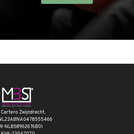
. Cartero Zwijndrecht.
 NL23ABNA0478555466
W-NL858962676B01