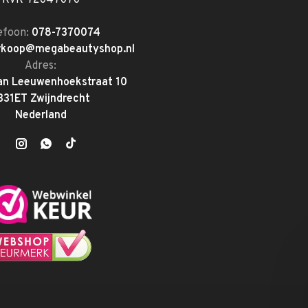
KVK-72047070
efoon:
078-7370074
rkoop@megabeautyshop.nl
Adres:
an Leeuwenhoekstraat 10
331ET Zwijndrecht
Nederland