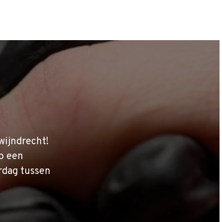
wijndrecht!
p een
rdag tussen