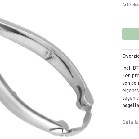
Artikelc
Overzi
incl. B
Een pro
van de 
eigensc
tegen c
nagelta
Details