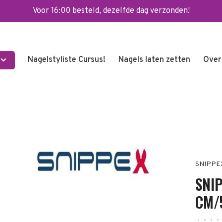
Voor 16:00 besteld, dezelfde dag verzonden!
Nagelstyliste Cursus!
Nagels laten zetten
Over
SNIPPE
SNI
CM/
•
•
•
•