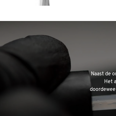
Naast de o
Het 
doordeweek