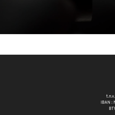
t.n.v
IBAN :
BT