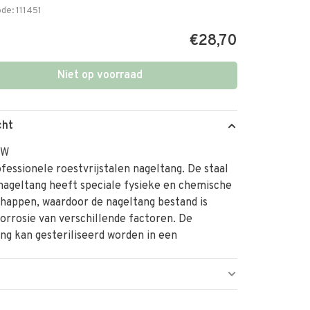
ode:
111451
€28,70
Niet op voorraad
cht
TW
fessionele roestvrijstalen nageltang. De staal
nageltang heeft speciale fysieke en chemische
happen, waardoor de nageltang bestand is
orrosie van verschillende factoren. De
ng kan gesteriliseerd worden in een