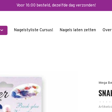
Voor 16:00 besteld, dezelfde dag verzonden!
Nagelstyliste Cursus!
Nagels laten zetten
Over
Mega Be
SNAK
•
•
•
•
Artikelc