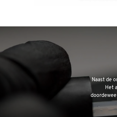
Naast de o
Het 
doordeweek