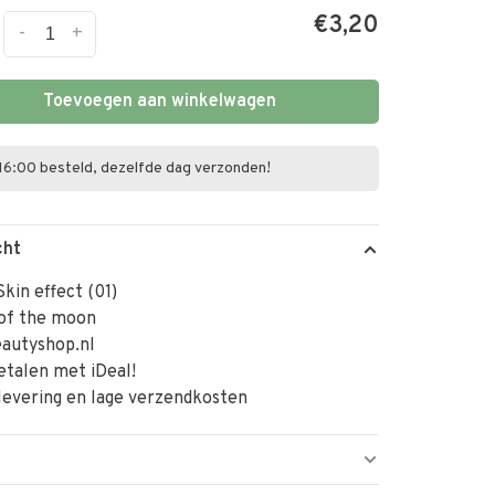
€3,20
-
+
Toevoegen aan winkelwagen
16:00 besteld, dezelfde dag verzonden!
cht
kin effect (01)
 of the moon
autyshop.nl
betalen met iDeal!
levering en lage verzendkosten