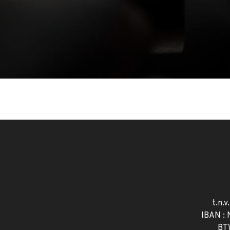
t.n.v
IBAN :
BT