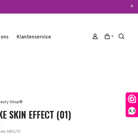
 ons
Klantenservice
0
auty Shop®
E SKIN EFFECT (01)
9,3
•
ode:
MBS/01