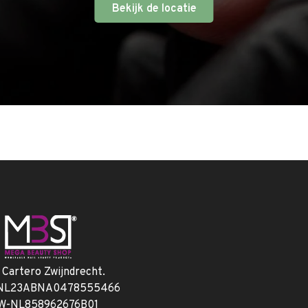
Bekijk de locatie
. Cartero Zwijndrecht.
 NL23ABNA0478555466
W-NL858962676B01