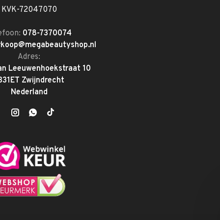
KVK-72047070
efoon:
078-7370074
rkoop@megabeautyshop.nl
Adres:
an Leeuwenhoekstraat 10
331ET Zwijndrecht
Nederland