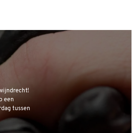
wijndrecht!
p een
rdag tussen