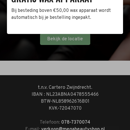
winkel in Zwijndrecht! Het adres is: Antoni van
Leeuwenhoekstraat 10. Kom op een doordeweekse
Bij besteding boven €50,00 wax apparaat wordt
dag langs tussen 10:00 en 17:00 of op de zaterdag
automatisch bij je bestelling ingepakt.
tussen 10:00 en 14:00.
Bekijk de locatie
t.n.v. Cartero Zwijndrecht.
IBAN : NL23ABNA0478555466
BTW-NL858962676B01
KVK-72047070
Telefoon:
078-7370074
E-mail:
verkoop@megabeautyshop.nl