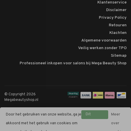
Klantenservice
Disclaimer
Privacy Policy
Retouren
Klachten
Algemene voorwaarden
Veilig werken zonder TPO
Sitemap
Professioneel inkopen voor salons bij Mega Beauty Shop
© Copyright 2026
Megabeautyshop.nl
Dit
Door het gebruiken van onze website, ga je
Meer
bericht
akkoord met het gebruik van cookies om
over