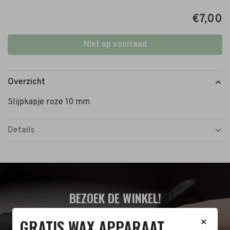
€7,00
Niet op voorraad
Overzicht
Slijpkapje roze 10 mm
Details
BEZOEK DE WINKEL!
GRATIS WAX APPARAAT
Naast de online shop hebben wij ook een fysieke
✕