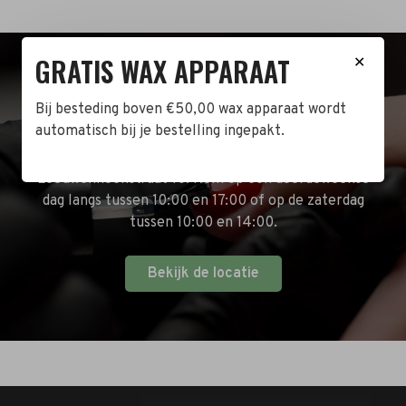
GRATIS WAX APPARAAT
✕
BEZOEK DE WINKEL!
Bij besteding boven €50,00 wax apparaat wordt
automatisch bij je bestelling ingepakt.
Naast de online shop hebben wij ook een fysieke
winkel in Zwijndrecht! Het adres is: Antoni van
Leeuwenhoekstraat 10. Kom op een doordeweekse
dag langs tussen 10:00 en 17:00 of op de zaterdag
tussen 10:00 en 14:00.
Bekijk de locatie