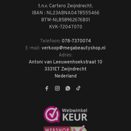
t.n.v. Cartero Zwijndrecht.
IBAN : NL23ABNA0478555466
BTW-NL858962676B01
KVK-72047070
Telefoon:
078-7370074
E-mail:
verkoop@megabeautyshop.nl
Adres:
Antoni van Leeuwenhoekstraat 10
3331ET Zwijndrecht
Nederland