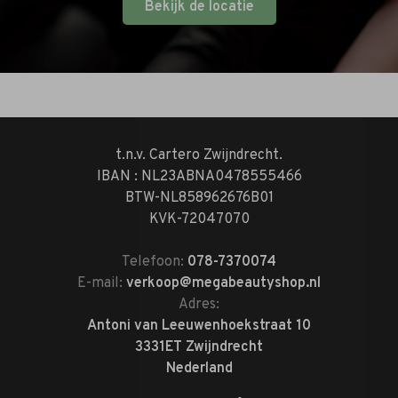
Bekijk de locatie
t.n.v. Cartero Zwijndrecht.
IBAN : NL23ABNA0478555466
BTW-NL858962676B01
KVK-72047070
Telefoon:
078-7370074
E-mail:
verkoop@megabeautyshop.nl
Adres:
Antoni van Leeuwenhoekstraat 10
3331ET Zwijndrecht
Nederland