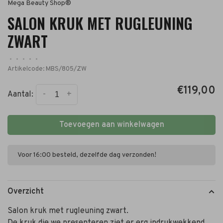
Mega Beauty Shop®
SALON KRUK MET RUGLEUNING
ZWART
•
•
•
•
•
Artikelcode:
MBS/805/ZW
€119,00
-
+
Aantal:
Toevoegen aan winkelwagen
Voor 16:00 besteld, dezelfde dag verzonden!
Overzicht
Salon kruk met rugleuning zwart.
De kruk die we presenteren ziet er erg indrukwekkend