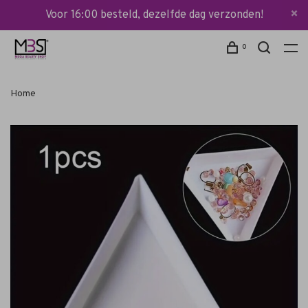
Voor 16:00 besteld, dezelfde dag verzonden!
0
Home