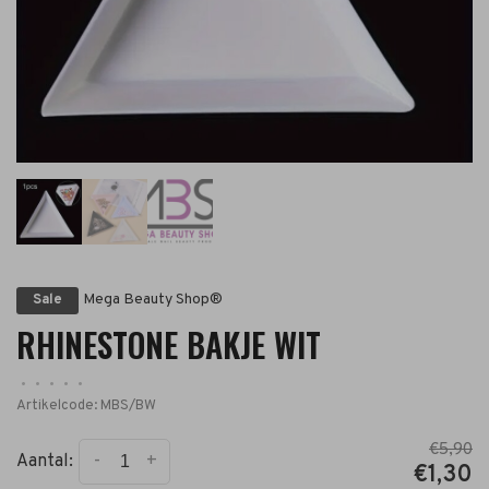
Mega Beauty Shop®
Sale
RHINESTONE BAKJE WIT
•
•
•
•
•
Artikelcode:
MBS/BW
€5,90
-
+
Aantal:
€1,30