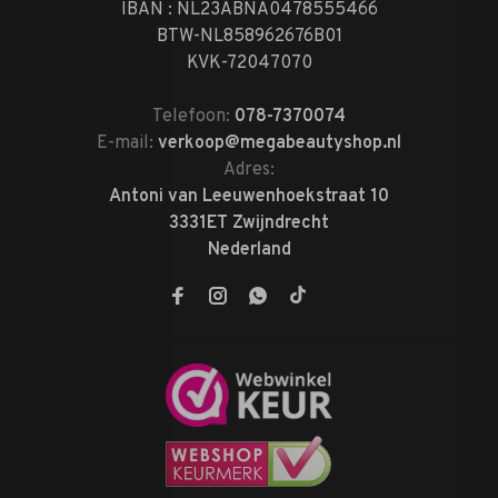
IBAN : NL23ABNA0478555466
BTW-NL858962676B01
KVK-72047070
Telefoon:
078-7370074
E-mail:
verkoop@megabeautyshop.nl
Adres:
Antoni van Leeuwenhoekstraat 10
3331ET Zwijndrecht
Nederland