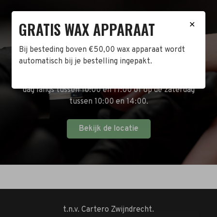
GRATIS WAX APPARAAT
✕
BEZOEK DE WINKEL!
Bij besteding boven €50,00 wax apparaat wordt
Naast de online shop hebben wij ook een fysieke
automatisch bij je bestelling ingepakt.
winkel in Zwijndrecht! Het adres is: Antoni van
Leeuwenhoekstraat 10. Kom op een doordeweekse
dag langs tussen 10:00 en 17:00 of op de zaterdag
tussen 10:00 en 14:00.
Bekijk de locatie
t.n.v. Cartero Zwijndrecht.