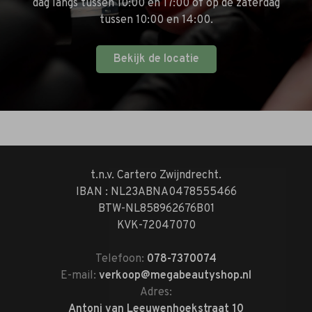
dag langs tussen 10:00 en 17:00 of op de zaterdag
tussen 10:00 en 14:00.
Bekijk de locatie
t.n.v. Cartero Zwijndrecht.
IBAN : NL23ABNA0478555466
BTW-NL858962676B01
KVK-72047070
Telefoon:
078-7370074
E-mail:
verkoop@megabeautyshop.nl
Adres:
Antoni van Leeuwenhoekstraat 10