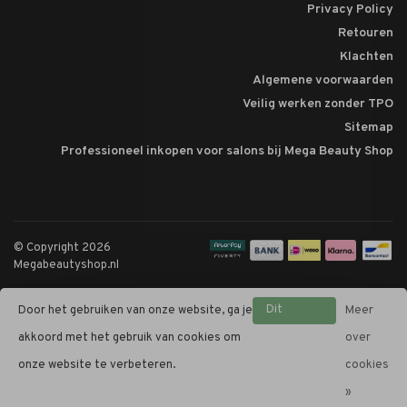
Privacy Policy
Retouren
Klachten
Algemene voorwaarden
Veilig werken zonder TPO
Sitemap
Professioneel inkopen voor salons bij Mega Beauty Shop
© Copyright 2026
Megabeautyshop.nl
Dit
Door het gebruiken van onze website, ga je
Meer
bericht
akkoord met het gebruik van cookies om
over
verbergen
onze website te verbeteren.
cookies
»