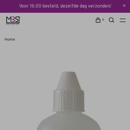
Voor 16:00 besteld, dezelfde dag verzonden!
0
Home