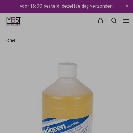
Voor 16:00 besteld, dezelfde dag verzonden!
0
Home