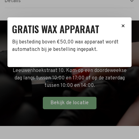
Details
GRATIS WAX APPARAAT
✕
BEZOEK DE WINKEL!
Bij besteding boven €50,00 wax apparaat wordt
automatisch bij je bestelling ingepakt.
Naast de online shop hebben wij ook een fysieke
winkel in Zwijndrecht! Het adres is: Antoni van
Leeuwenhoekstraat 10. Kom op een doordeweekse
dag langs tussen 10:00 en 17:00 of op de zaterdag
tussen 10:00 en 14:00.
Bekijk de locatie