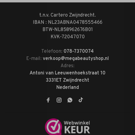
t.n.v. Cartero Zwijndrecht.
IBAN : NL23ABNA0478555466
BTW-NL858962676B01
KVK-72047070
Telefoon:
078-7370074
E-mail:
verkoop@megabeautyshop.nl
Adres:
Antoni van Leeuwenhoekstraat 10
3331ET Zwijndrecht
Nederland