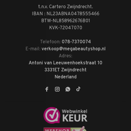
t.n.v. Cartero Zwijndrecht.
IBAN : NL23ABNA0478555466
BTW-NL858962676B01
KVK-72047070
Telefoon:
078-7370074
E-mail:
verkoop@megabeautyshop.nl
Adres:
Antoni van Leeuwenhoekstraat 10
3331ET Zwijndrecht
Nederland