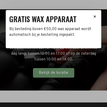
GRATIS WAX APPARAAT
✕
BEZOEK DE WINKEL!
Bij besteding boven €50,00 wax apparaat wordt
automatisch bij je bestelling ingepakt.
Naast de online shop hebben wij ook een fysieke
winkel in Zwijndrecht! Het adres is: Antoni van
Leeuwenhoekstraat 10. Kom op een doordeweekse
dag langs tussen 10:00 en 17:00 of op de zaterdag
tussen 10:00 en 14:00.
Bekijk de locatie