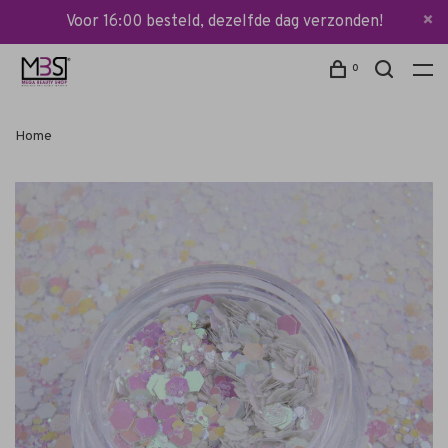
Voor 16:00 besteld, dezelfde dag verzonden!
0
Home