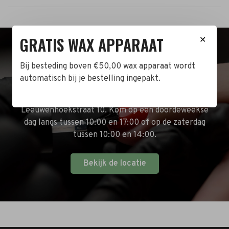
GRATIS WAX APPARAAT
✕
BEZOEK DE WINKEL!
Bij besteding boven €50,00 wax apparaat wordt
automatisch bij je bestelling ingepakt.
Naast de online shop hebben wij ook een fysieke
winkel in Zwijndrecht! Het adres is: Antoni van
Leeuwenhoekstraat 10. Kom op een doordeweekse
dag langs tussen 10:00 en 17:00 of op de zaterdag
tussen 10:00 en 14:00.
Bekijk de locatie