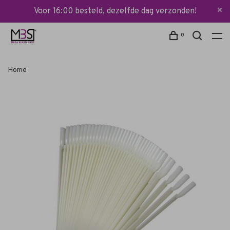
Voor 16:00 besteld, dezelfde dag verzonden!
0
Home