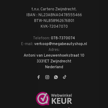
t.n.v. Cartero Zwijndrecht.
IBAN : NL23ABNA0478555466
BTW-NL858962676B01
KVK-72047070
Telefoon:
078-7370074
E-mail:
verkoop@megabeautyshop.nl
Adres:
Antoni van Leeuwenhoekstraat 10
3331ET Zwijndrecht
Nederland