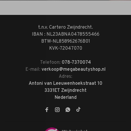
t.n.v. Cartero Zwijndrecht.
IBAN : NL23ABNA0478555466
BTW-NL858962676B01
KVK-72047070
Telefoon:
078-7370074
E-mail:
verkoop@megabeautyshop.nl
Adres:
Antoni van Leeuwenhoekstraat 10
3331ET Zwijndrecht
Nederland