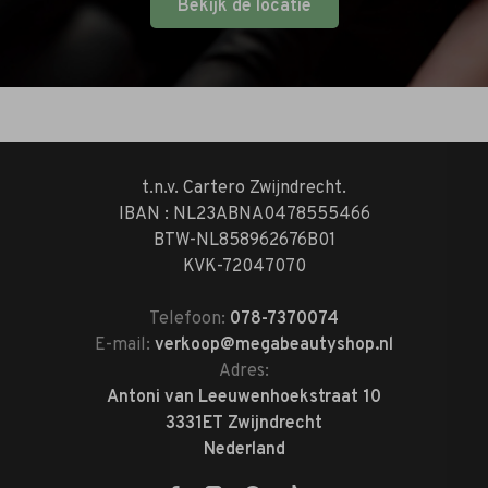
Bekijk de locatie
t.n.v. Cartero Zwijndrecht.
IBAN : NL23ABNA0478555466
BTW-NL858962676B01
KVK-72047070
Telefoon:
078-7370074
E-mail:
verkoop@megabeautyshop.nl
Adres:
Antoni van Leeuwenhoekstraat 10
3331ET Zwijndrecht
Nederland