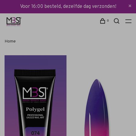
Voor 16:00 besteld, dezelfde dag verzonden!
0
Home