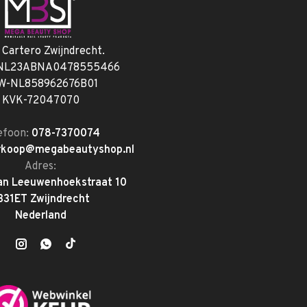
. Cartero Zwijndrecht.
 NL23ABNA0478555466
W-NL858962676B01
KVK-72047070
efoon:
078-7370074
rkoop@megabeautyshop.nl
Adres:
an Leeuwenhoekstraat 10
331ET Zwijndrecht
Nederland