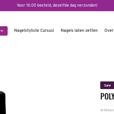
Voor 16:00 besteld, dezelfde dag verzonden!
Nagelstyliste Cursus!
Nagels laten zetten
Over
Sale
POLY
•
•
•
•
Artikelc