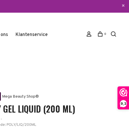
 ons
Klantenservice
0
Mega Beauty Shop®
9,3
 GEL LIQUID (200 ML)
•
ode:
POLY/LIQ/200ML