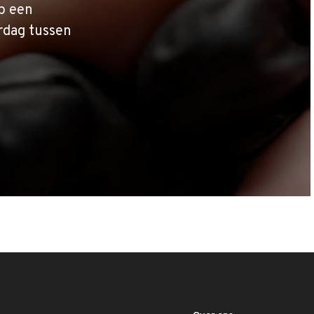
p een
rdag tussen