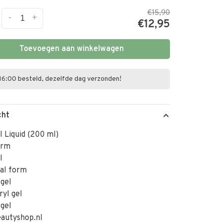
€15,90
-
+
€12,95
Toevoegen aan winkelwagen
16:00 besteld, dezelfde dag verzonden!
cht
l Liquid (200 ml)
orm
l
ual form
 gel
ryl gel
 gel
autyshop.nl