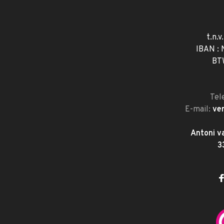
t.n.v
IBAN :
BT
Tel
E-mail:
ve
Antoni v
3