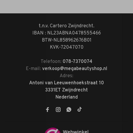
t.n.v. Cartero Zwijndrecht.
IBAN : NL23ABNA0478555466
BTW-NL858962676B01
KVK-72047070
Telefoon:
078-7370074
E-mail:
verkoop@megabeautyshop.nl
Adres:
Antoni van Leeuwenhoekstraat 10
3331ET Zwijndrecht
Nederland