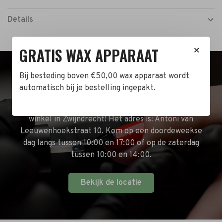
Details
GRATIS WAX APPARAAT
✕
Bij besteding boven €50,00 wax apparaat wordt
BEZOEK DE WINKEL!
automatisch bij je bestelling ingepakt.
Naast de online shop hebben wij ook een fysieke
winkel in Zwijndrecht! Het adres is: Antoni van
Leeuwenhoekstraat 10. Kom op een doordeweekse
dag langs tussen 10:00 en 17:00 of op de zaterdag
tussen 10:00 en 14:00.
Bekijk de locatie