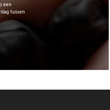
p een
rdag tussen