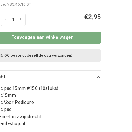
ode:
MBS/15/10 ST
€2,95
-
+
Toevoegen aan winkelwagen
16:00 besteld, dezelfde dag verzonden!
cht
sc pad 15mm #150 (10stuks)
isc15mm
sc Voor Pedicure
sc pad
ndel in Zwijndrecht
autyshop.nl