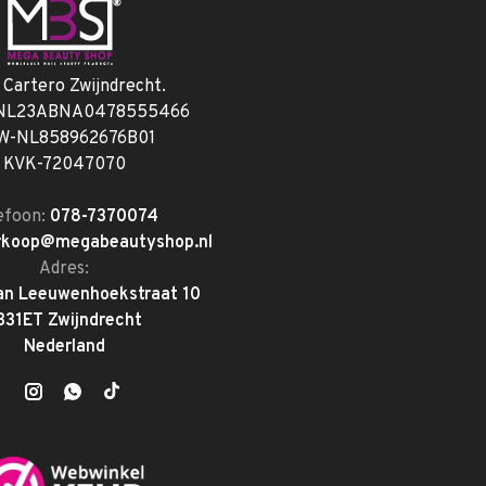
. Cartero Zwijndrecht.
 NL23ABNA0478555466
W-NL858962676B01
KVK-72047070
efoon:
078-7370074
rkoop@megabeautyshop.nl
Adres:
an Leeuwenhoekstraat 10
331ET Zwijndrecht
Nederland