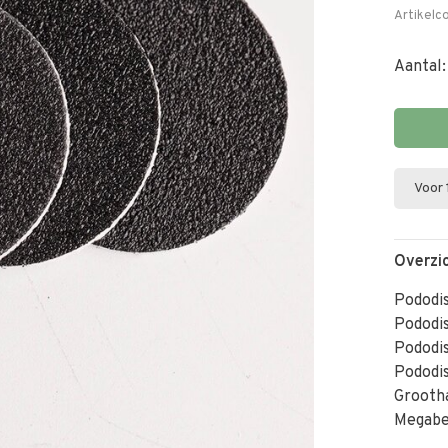
Artikelc
Aantal:
Voor 
Overzi
Pododi
Podod
Pododi
Pododi
Grootha
Megabe