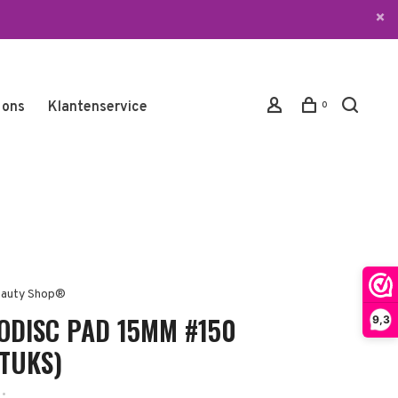
 ons
Klantenservice
0
auty Shop®
ODISC PAD 15MM #150
9,3
STUKS)
•