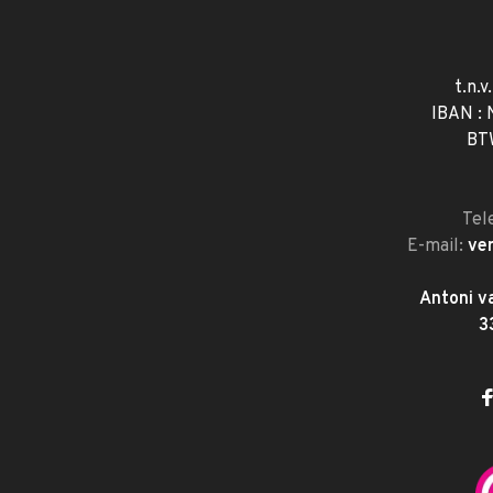
t.n.v
IBAN :
BT
Tel
E-mail:
ve
Antoni v
3