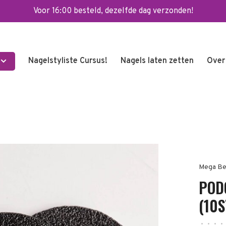
Voor 16:00 besteld, dezelfde dag verzonden!
Nagelstyliste Cursus!
Nagels laten zetten
Over
Mega Be
POD
(10
•
•
•
•