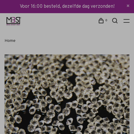
Voor 16:00 besteld, dezelfde dag verzonden!
0
Home