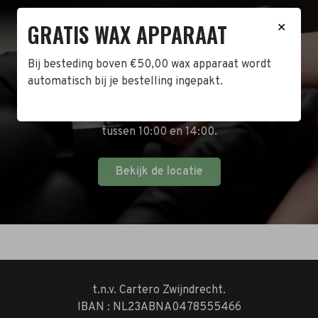
GRATIS WAX APPARAAT
BEZOEK DE WINKEL!
✕
Naast de online shop hebben wij ook een fysieke
Bij besteding boven €50,00 wax apparaat wordt
winkel in Zwijndrecht! Het adres is: Antoni van
automatisch bij je bestelling ingepakt.
Leeuwenhoekstraat 10. Kom op een doordeweekse
dag langs tussen 10:00 en 17:00 of op de zaterdag
tussen 10:00 en 14:00.
Bekijk de locatie
t.n.v. Cartero Zwijndrecht.
IBAN : NL23ABNA0478555466