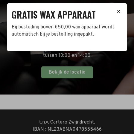
GRATIS WAX APPARAAT
BEZOEK DE WINKEL!
✕
Naast de online shop hebben wij ook een fysieke
Bij besteding boven €50,00 wax apparaat wordt
winkel in Zwijndrecht! Het adres is: Antoni van
automatisch bij je bestelling ingepakt.
Leeuwenhoekstraat 10. Kom op een doordeweekse
dag langs tussen 10:00 en 17:00 of op de zaterdag
tussen 10:00 en 14:00.
Bekijk de locatie
t.n.v. Cartero Zwijndrecht.
IBAN : NL23ABNA0478555466