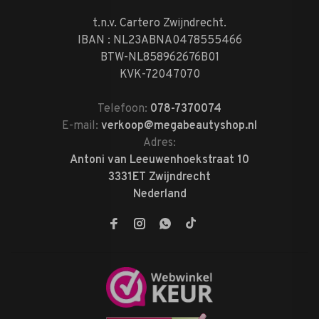
t.n.v. Cartero Zwijndrecht.
IBAN : NL23ABNA0478555466
BTW-NL858962676B01
KVK-72047070
Telefoon:
078-7370074
E-mail:
verkoop@megabeautyshop.nl
Adres:
Antoni van Leeuwenhoekstraat 10
3331ET Zwijndrecht
Nederland