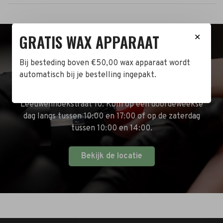
GRATIS WAX APPARAAT
✕
BEZOEK DE WINKEL!
Bij besteding boven €50,00 wax apparaat wordt
automatisch bij je bestelling ingepakt.
Naast de online shop hebben wij ook een fysieke
winkel in Zwijndrecht! Het adres is: Antoni van
Leeuwenhoekstraat 10. Kom op een doordeweekse
dag langs tussen 10:00 en 17:00 of op de zaterdag
tussen 10:00 en 14:00.
Bekijk de locatie