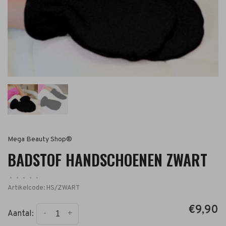
Mega Beauty Shop®
BADSTOF HANDSCHOENEN ZWART
•
•
•
•
•
Artikelcode:
HS/ZWART
€9,90
-
+
Aantal: