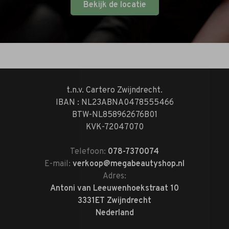
Bekijk de locatie
t.n.v. Cartero Zwijndrecht.
IBAN : NL23ABNA0478555466
BTW-NL858962676B01
KVK-72047070
Telefoon:
078-7370074
E-mail:
verkoop@megabeautyshop.nl
Adres:
Antoni van Leeuwenhoekstraat 10
3331ET Zwijndrecht
Nederland