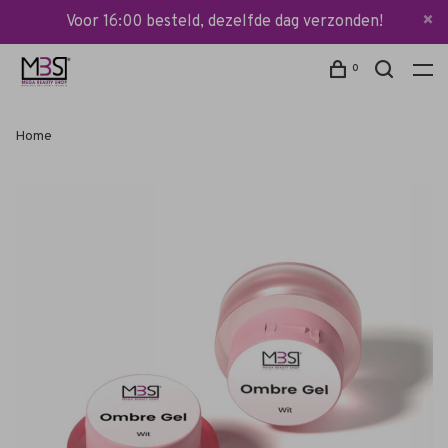
Voor 16:00 besteld, dezelfde dag verzonden!
0
Home