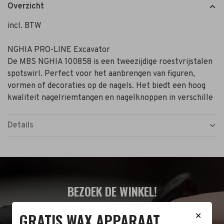
Overzicht
incl. BTW
NGHIA PRO-LINE Excavator
De MBS NGHIA 100858 is een tweezijdige roestvrijstalen
spotswirl. Perfect voor het aanbrengen van figuren,
vormen of decoraties op de nagels. Het biedt een hoog
kwaliteit nagelriemtangen en nagelknoppen in verschille
Details
BEZOEK DE WINKEL!
Naast de online shop hebben wij ook een fysieke
GRATIS WAX APPARAAT
✕