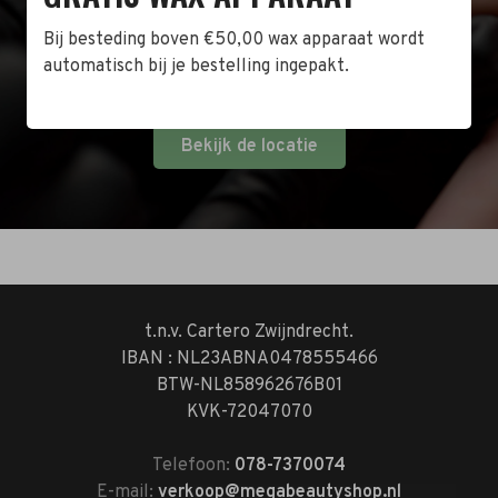
winkel in Zwijndrecht! Het adres is: Antoni van
Leeuwenhoekstraat 10. Kom op een doordeweekse
Bij besteding boven €50,00 wax apparaat wordt
dag langs tussen 10:00 en 17:00 of op de zaterdag
automatisch bij je bestelling ingepakt.
tussen 10:00 en 14:00.
Bekijk de locatie
t.n.v. Cartero Zwijndrecht.
IBAN : NL23ABNA0478555466
BTW-NL858962676B01
KVK-72047070
Telefoon:
078-7370074
E-mail:
verkoop@megabeautyshop.nl