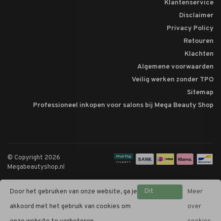
Klantenservice
Disclaimer
Privacy Policy
Retouren
Klachten
Algemene voorwaarden
Veilig werken zonder TPO
Sitemap
Professioneel inkopen voor salons bij Mega Beauty Shop
© Copyright 2026
Megabeautyshop.nl
Dit
Door het gebruiken van onze website, ga je
Meer
bericht
akkoord met het gebruik van cookies om
over
verbergen