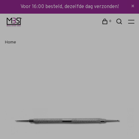
Voor 16:00 besteld, dezelfde dag verzonden!
0
Home