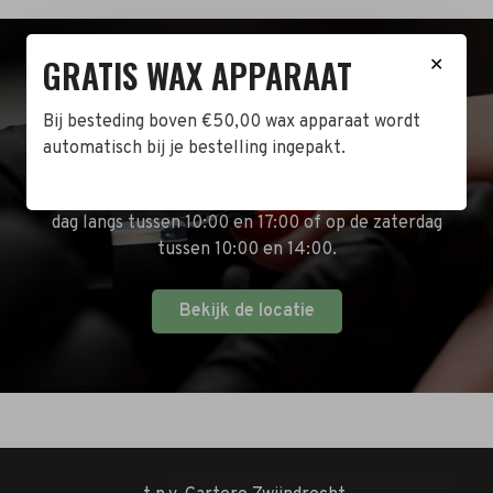
GRATIS WAX APPARAAT
✕
BEZOEK DE WINKEL!
Bij besteding boven €50,00 wax apparaat wordt
Naast de online shop hebben wij ook een fysieke
automatisch bij je bestelling ingepakt.
winkel in Zwijndrecht! Het adres is: Antoni van
Leeuwenhoekstraat 10. Kom op een doordeweekse
dag langs tussen 10:00 en 17:00 of op de zaterdag
tussen 10:00 en 14:00.
Bekijk de locatie