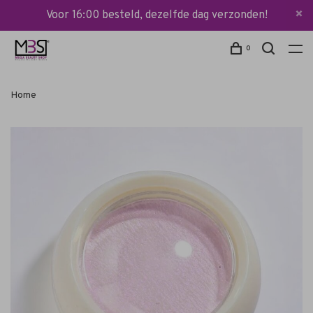
Voor 16:00 besteld, dezelfde dag verzonden!
0
Home