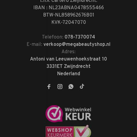
t.n.v. Cartero Zwijndrecht.
IBAN : NL23ABNA0478555466
BTW-NL858962676B01
KVK-72047070
Telefoon:
078-7370074
E-mail:
verkoop@megabeautyshop.nl
Adres:
Antoni van Leeuwenhoekstraat 10
3331ET Zwijndrecht
Nederland