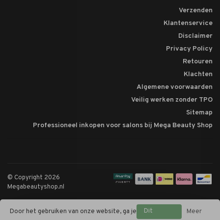
Verzenden
Klantenservice
Disclaimer
Privacy Policy
Retouren
Klachten
Algemene voorwaarden
Veilig werken zonder TPO
Sitemap
Professioneel inkopen voor salons bij Mega Beauty Shop
© Copyright 2026
Megabeautyshop.nl
Dit
Door het gebruiken van onze website, ga je
Meer