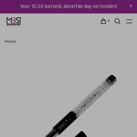
Voor 16:00 besteld, dezelfde dag verzonden!
0
Home