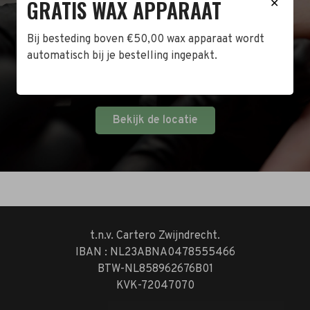
GRATIS WAX APPARAAT
✕
Naast de online shop hebben wij ook een fysieke
winkel in Zwijndrecht! Het adres is: Antoni van
Bij besteding boven €50,00 wax apparaat wordt
Leeuwenhoekstraat 10. Kom op een doordeweekse
automatisch bij je bestelling ingepakt.
dag langs tussen 10:00 en 17:00 of op de zaterdag
tussen 10:00 en 14:00.
Bekijk de locatie
t.n.v. Cartero Zwijndrecht.
IBAN : NL23ABNA0478555466
BTW-NL858962676B01
KVK-72047070