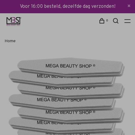
Voor 16:00 besteld, dezelfde dag verzonden!
0
Home