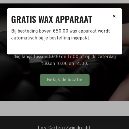
GRATIS WAX APPARAAT
✕
BEZOEK DE WINKEL!
Bij besteding boven €50,00 wax apparaat wordt
Naast de online shop hebben wij ook een fysieke
automatisch bij je bestelling ingepakt.
winkel in Zwijndrecht! Het adres is: Antoni van
Leeuwenhoekstraat 10. Kom op een doordeweekse
dag langs tussen 10:00 en 17:00 of op de zaterdag
tussen 10:00 en 14:00.
Bekijk de locatie
t.n.v. Cartero Zwijndrecht.