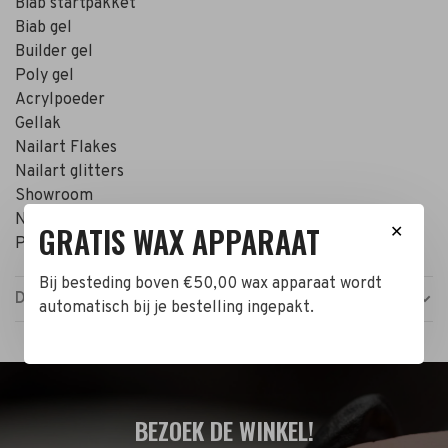
Biab startpakket
Biab gel
Builder gel
Poly gel
Acrylpoeder
Gellak
Nailart Flakes
Nailart glitters
Showroom
Nagels producten
GRATIS WAX APPARAAT
✕
Prijzen zijn incl. BTW
Bij besteding boven €50,00 wax apparaat wordt
Details
automatisch bij je bestelling ingepakt.
BEZOEK DE WINKEL!