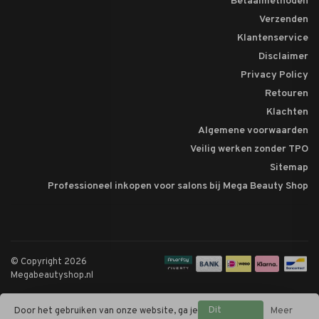
Betaalmethoden
Verzenden
Klantenservice
Disclaimer
Privacy Policy
Retouren
Klachten
Algemene voorwaarden
Veilig werken zonder TPO
Sitemap
Professioneel inkopen voor salons bij Mega Beauty Shop
© Copyright 2026
Megabeautyshop.nl
Dit
Door het gebruiken van onze website, ga je
Meer