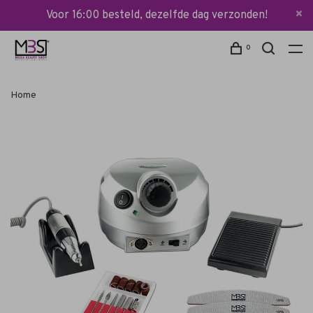
Voor 16:00 besteld, dezelfde dag verzonden!
0
Home