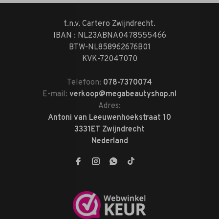
t.n.v. Cartero Zwijndrecht.
IBAN : NL23ABNA0478555466
BTW-NL858962676B01
KVK-72047070
Telefoon:
078-7370074
E-mail:
verkoop@megabeautyshop.nl
Adres:
Antoni van Leeuwenhoekstraat 10
3331ET Zwijndrecht
Nederland