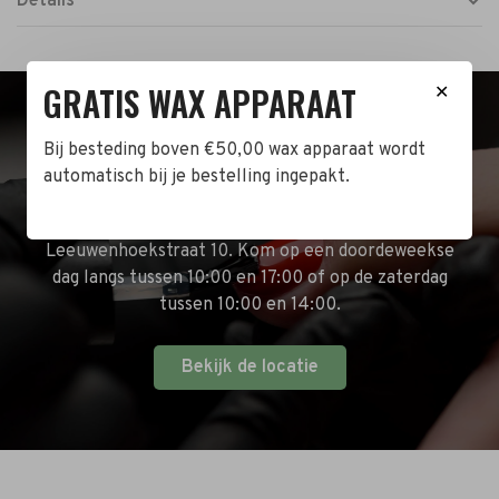
Details
GRATIS WAX APPARAAT
✕
BEZOEK DE WINKEL!
Bij besteding boven €50,00 wax apparaat wordt
automatisch bij je bestelling ingepakt.
Naast de online shop hebben wij ook een fysieke
winkel in Zwijndrecht! Het adres is: Antoni van
Leeuwenhoekstraat 10. Kom op een doordeweekse
dag langs tussen 10:00 en 17:00 of op de zaterdag
tussen 10:00 en 14:00.
Bekijk de locatie