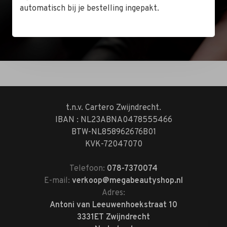
automatisch bij je bestelling ingepakt.
Bekijk de locatie
t.n.v. Cartero Zwijndrecht.
IBAN : NL23ABNA0478555466
BTW-NL858962676B01
KVK-72047070
Telefoon:
078-7370074
E-mail:
verkoop@megabeautyshop.nl
Adres:
Antoni van Leeuwenhoekstraat 10
3331ET Zwijndrecht