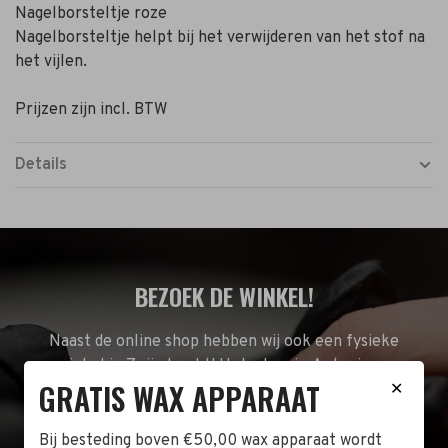
Nagelborsteltje roze
Nagelborsteltje helpt bij het verwijderen van het stof na
het vijlen.
Prijzen zijn incl. BTW
Details
BEZOEK DE WINKEL!
Naast de online shop hebben wij ook een fysieke
winkel in Zwijndrecht! Het adres is: Antoni van
GRATIS WAX APPARAAT
✕
Leeuwenhoekstraat 10. Kom op een doordeweekse
dag langs tussen 10:00 en 17:00 of op de zaterdag
tussen 10:00 en 14:00.
Bij besteding boven €50,00 wax apparaat wordt