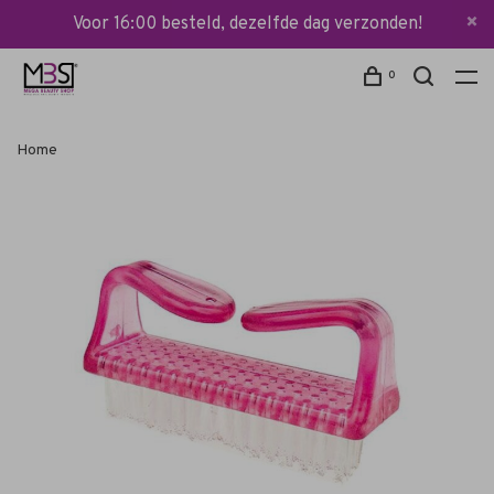
Voor 16:00 besteld, dezelfde dag verzonden!
0
Home