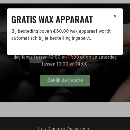
GRATIS WAX APPARAAT
✕
BEZOEK DE WINKEL!
Bij besteding boven €50,00 wax apparaat wordt
Naast de online shop hebben wij ook een fysieke
automatisch bij je bestelling ingepakt.
winkel in Zwijndrecht! Het adres is: Antoni van
Leeuwenhoekstraat 10. Kom op een doordeweekse
dag langs tussen 10:00 en 17:00 of op de zaterdag
tussen 10:00 en 14:00.
Bekijk de locatie
t.n.v. Cartero Zwijndrecht.