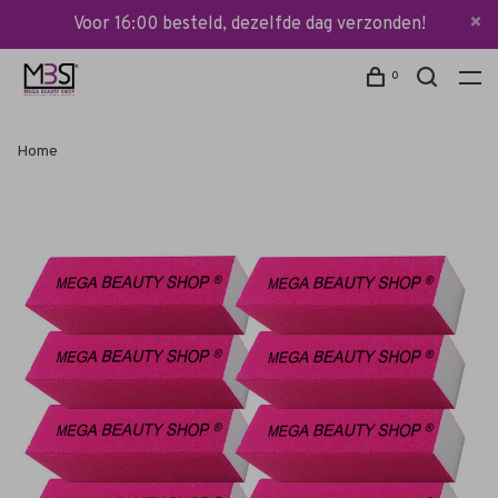
Voor 16:00 besteld, dezelfde dag verzonden!
0
Home