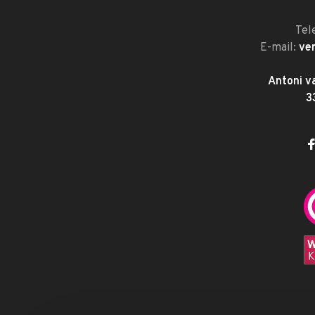
Tel
E-mail:
ve
Antoni v
3