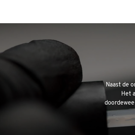
Naast de o
Het 
doordeweek