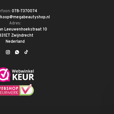
efoon:
078-7370074
rkoop@megabeautyshop.nl
Adres:
an Leeuwenhoekstraat 10
331ET Zwijndrecht
Nederland