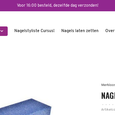
Voor 16:00 besteld, dezelfde dag verzonden!
Nagelstyliste Cursus!
Nagels laten zetten
Over
Merkloo
NAG
•
•
•
•
Artikelc