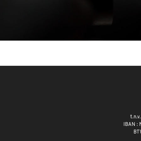
t.n.v
IBAN :
BT