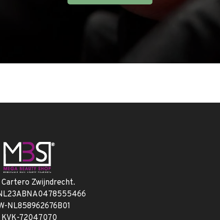
. Cartero Zwijndrecht.
 NL23ABNA0478555466
W-NL858962676B01
KVK-72047070