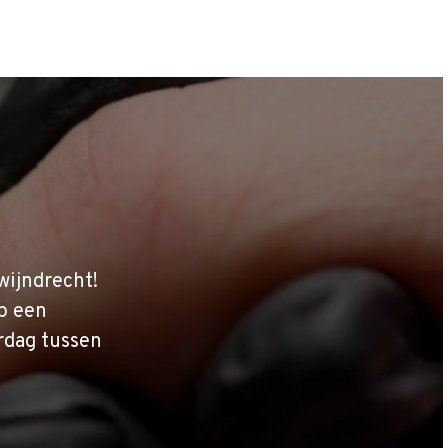
wijndrecht!
p een
rdag tussen