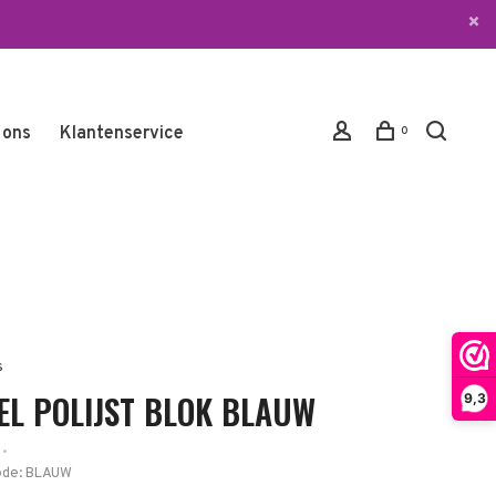
 ons
Klantenservice
0
s
EL POLIJST BLOK BLAUW
9,3
•
ode:
BLAUW