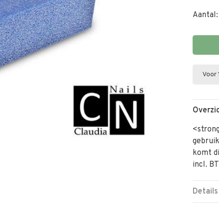
Aantal:
Voor 
Overzi
<strong
gebruik
komt di
incl. B
Details