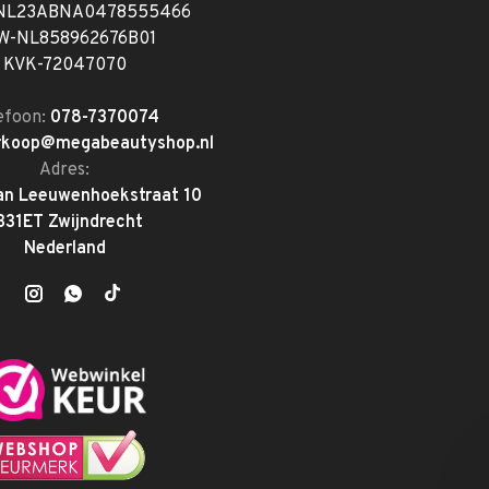
 NL23ABNA0478555466
W-NL858962676B01
KVK-72047070
efoon:
078-7370074
rkoop@megabeautyshop.nl
Adres:
an Leeuwenhoekstraat 10
331ET Zwijndrecht
Nederland