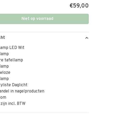
€59,00
Niet op voorraad
cht
Lamp LED Wit
lamp
re tafellamp
lamp
wloze
lamp
yliste Daglicht
andel in nagelproducten
oom
 zijn incl. BTW