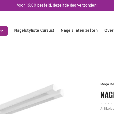
Voor 16:00 besteld, dezelfde dag verzonden!
Nagelstyliste Cursus!
Nagels laten zetten
Over
Mega Be
NAG
•
•
•
•
Artikelc