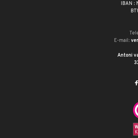
IBAN :
BT
Tel
E-mail:
ve
Antoni v
3