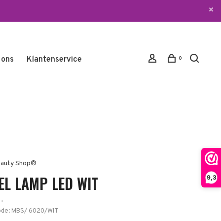
 ons
Klantenservice
0
auty Shop®
EL LAMP LED WIT
9,3
•
ode:
MBS/ 6020/WIT