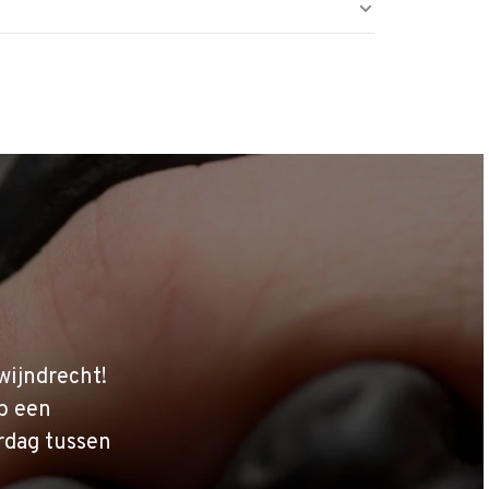
wijndrecht!
p een
rdag tussen