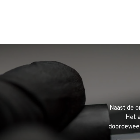
Naast de o
Het 
doordeweek