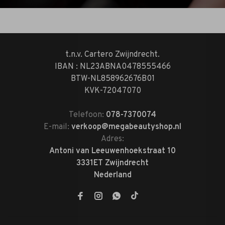
t.n.v. Cartero Zwijndrecht.
IBAN : NL23ABNA0478555466
BTW-NL858962676B01
KVK-72047070
Telefoon:
078-7370074
E-mail:
verkoop@megabeautyshop.nl
Adres:
Antoni van Leeuwenhoekstraat 10
3331ET Zwijndrecht
Nederland