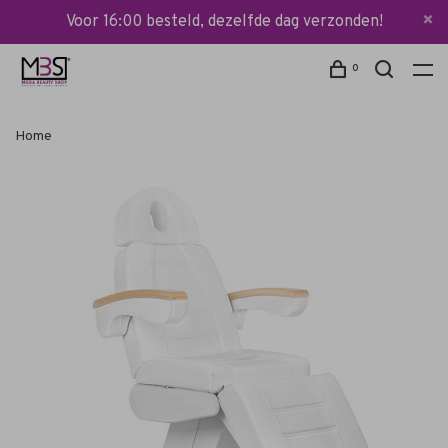
Voor 16:00 besteld, dezelfde dag verzonden!
0
Home