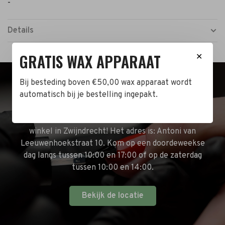
-
Details
GRATIS WAX APPARAAT
✕
Bij besteding boven €50,00 wax apparaat wordt
BEZOEK DE WINKEL!
automatisch bij je bestelling ingepakt.
Naast de online shop hebben wij ook een fysieke
winkel in Zwijndrecht! Het adres is: Antoni van
Leeuwenhoekstraat 10. Kom op een doordeweekse
dag langs tussen 10:00 en 17:00 of op de zaterdag
tussen 10:00 en 14:00.
Bekijk de locatie