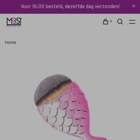
Voor 16:00 besteld, dezelfde dag verzonden!
0
Home