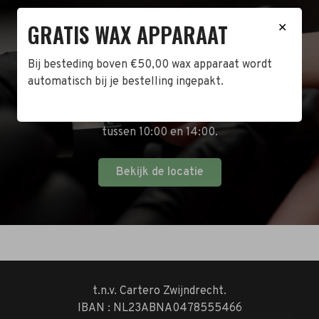
GRATIS WAX APPARAAT
BEZOEK DE WINKEL!
✕
Naast de online shop hebben wij ook een fysieke
Bij besteding boven €50,00 wax apparaat wordt
winkel in Zwijndrecht! Het adres is: Antoni van
automatisch bij je bestelling ingepakt.
Leeuwenhoekstraat 10. Kom op een doordeweekse
dag langs tussen 10:00 en 17:00 of op de zaterdag
tussen 10:00 en 14:00.
Bekijk de locatie
t.n.v. Cartero Zwijndrecht.
IBAN : NL23ABNA0478555466