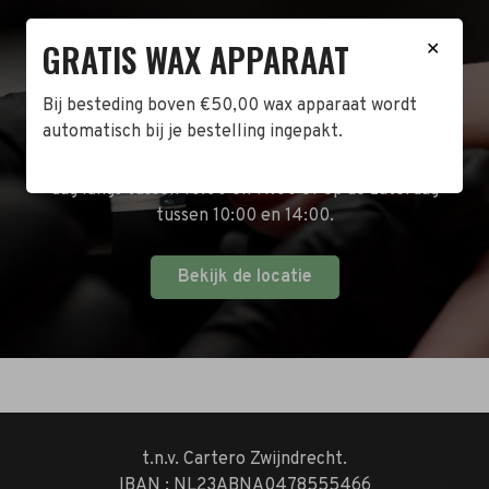
GRATIS WAX APPARAAT
✕
BEZOEK DE WINKEL!
Bij besteding boven €50,00 wax apparaat wordt
Naast de online shop hebben wij ook een fysieke
automatisch bij je bestelling ingepakt.
winkel in Zwijndrecht! Het adres is: Antoni van
Leeuwenhoekstraat 10. Kom op een doordeweekse
dag langs tussen 10:00 en 17:00 of op de zaterdag
tussen 10:00 en 14:00.
Bekijk de locatie
t.n.v. Cartero Zwijndrecht.
IBAN : NL23ABNA0478555466