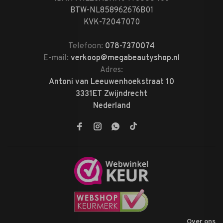
BTW-NL858962676B01
KVK-72047070
Telefoon:
078-7370074
E-mail:
verkoop@megabeautyshop.nl
Adres:
Antoni van Leeuwenhoekstraat 10
3331ET Zwijndrecht
Nederland
Over ons