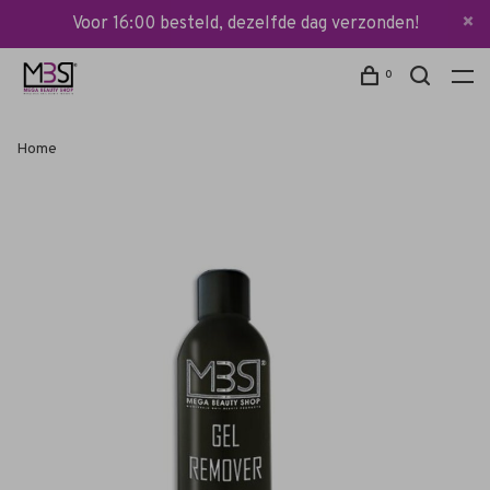
Voor 16:00 besteld, dezelfde dag verzonden!
0
Home