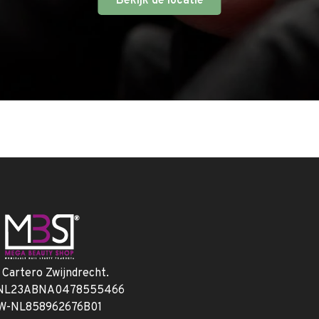
Bekijk de locatie
. Cartero Zwijndrecht.
 NL23ABNA0478555466
W-NL858962676B01