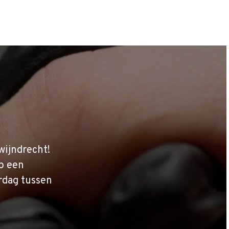
wijndrecht!
p een
rdag tussen