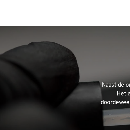
Naast de o
Het 
doordeweek