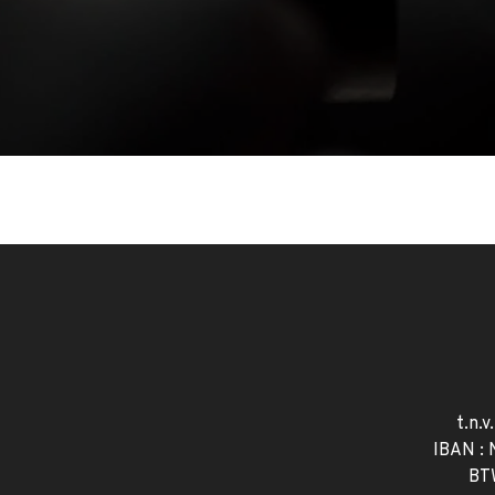
t.n.v
IBAN :
BT