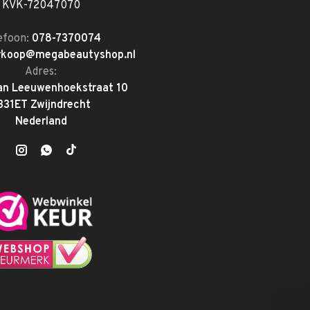
KVK-72047070
efoon:
078-7370074
rkoop@megabeautyshop.nl
Adres:
an Leeuwenhoekstraat 10
331ET Zwijndrecht
Nederland