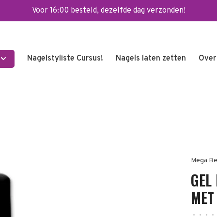
Voor 16:00 besteld, dezelfde dag verzonden!
Nagelstyliste Cursus!
Nagels laten zetten
Over
Mega Be
GEL
MET
•
•
•
•