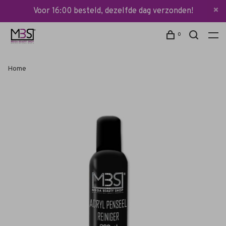
Voor 16:00 besteld, dezelfde dag verzonden!
0
Home