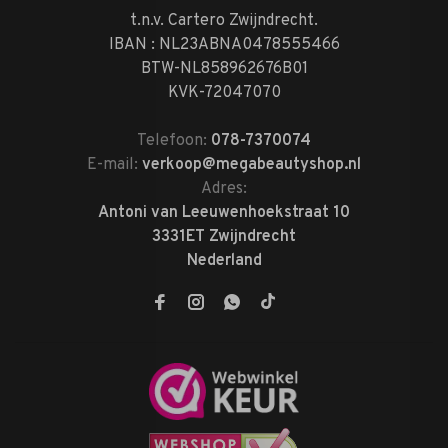
t.n.v. Cartero Zwijndrecht.
IBAN : NL23ABNA0478555466
BTW-NL858962676B01
KVK-72047070
Telefoon:
078-7370074
E-mail:
verkoop@megabeautyshop.nl
Adres:
Antoni van Leeuwenhoekstraat 10
3331ET Zwijndrecht
Nederland