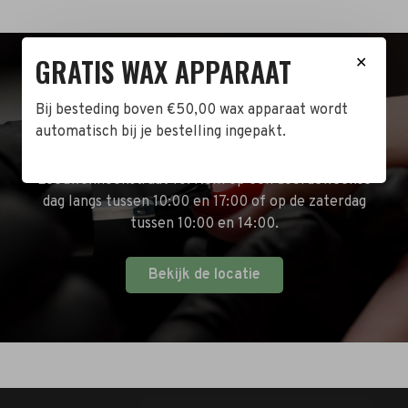
GRATIS WAX APPARAAT
✕
BEZOEK DE WINKEL!
Bij besteding boven €50,00 wax apparaat wordt
automatisch bij je bestelling ingepakt.
Naast de online shop hebben wij ook een fysieke
winkel in Zwijndrecht! Het adres is: Antoni van
Leeuwenhoekstraat 10. Kom op een doordeweekse
dag langs tussen 10:00 en 17:00 of op de zaterdag
tussen 10:00 en 14:00.
Bekijk de locatie