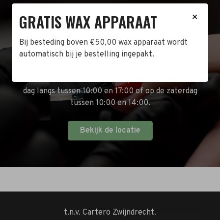
GRATIS WAX APPARAAT
✕
BEZOEK DE WINKEL!
Bij besteding boven €50,00 wax apparaat wordt
automatisch bij je bestelling ingepakt.
Naast de online shop hebben wij ook een fysieke
winkel in Zwijndrecht! Het adres is: Antoni van
Leeuwenhoekstraat 10. Kom op een doordeweekse
dag langs tussen 10:00 en 17:00 of op de zaterdag
tussen 10:00 en 14:00.
Bekijk de locatie
t.n.v. Cartero Zwijndrecht.