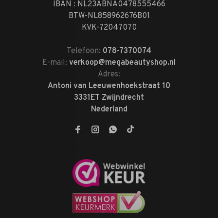
IBAN : NL23ABNA0478555466
BTW-NL858962676B01
KVK-72047070
Telefoon:
078-7370074
E-mail:
verkoop@megabeautyshop.nl
Adres:
Antoni van Leeuwenhoekstraat 10
3331ET Zwijndrecht
Nederland