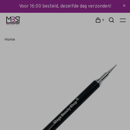
Voor 16:00 besteld, dezelfde dag verzonden!
0
Home