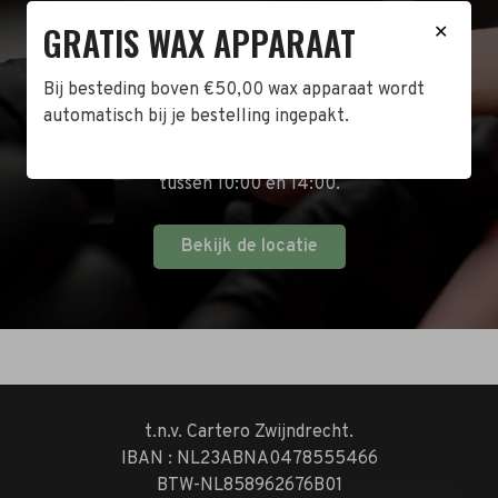
BEZOEK DE WINKEL!
GRATIS WAX APPARAAT
✕
Naast de online shop hebben wij ook een fysieke
Bij besteding boven €50,00 wax apparaat wordt
winkel in Zwijndrecht! Het adres is: Antoni van
automatisch bij je bestelling ingepakt.
Leeuwenhoekstraat 10. Kom op een doordeweekse
dag langs tussen 10:00 en 17:00 of op de zaterdag
tussen 10:00 en 14:00.
Bekijk de locatie
t.n.v. Cartero Zwijndrecht.
IBAN : NL23ABNA0478555466
BTW-NL858962676B01