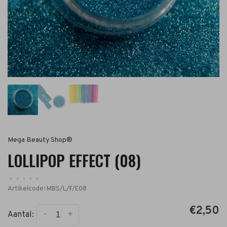
Mega Beauty Shop®
LOLLIPOP EFFECT (08)
•
•
•
•
•
Artikelcode:
MBS/L/F/E08
€2,50
-
+
Aantal: