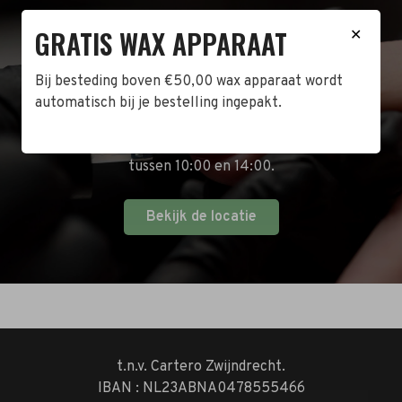
GRATIS WAX APPARAAT
BEZOEK DE WINKEL!
✕
Naast de online shop hebben wij ook een fysieke
Bij besteding boven €50,00 wax apparaat wordt
winkel in Zwijndrecht! Het adres is: Antoni van
automatisch bij je bestelling ingepakt.
Leeuwenhoekstraat 10. Kom op een doordeweekse
dag langs tussen 10:00 en 17:00 of op de zaterdag
tussen 10:00 en 14:00.
Bekijk de locatie
t.n.v. Cartero Zwijndrecht.
IBAN : NL23ABNA0478555466