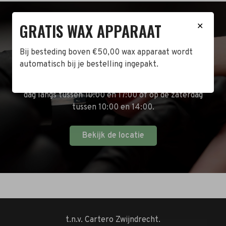
GRATIS WAX APPARAAT
✕
BEZOEK DE WINKEL!
Bij besteding boven €50,00 wax apparaat wordt
Naast de online shop hebben wij ook een fysieke
automatisch bij je bestelling ingepakt.
winkel in Zwijndrecht! Het adres is: Antoni van
Leeuwenhoekstraat 10. Kom op een doordeweekse
dag langs tussen 10:00 en 17:00 of op de zaterdag
tussen 10:00 en 14:00.
Bekijk de locatie
t.n.v. Cartero Zwijndrecht.