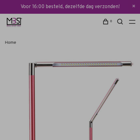
Voor 16:00 besteld, dezelfde dag verzonden!
0
Home