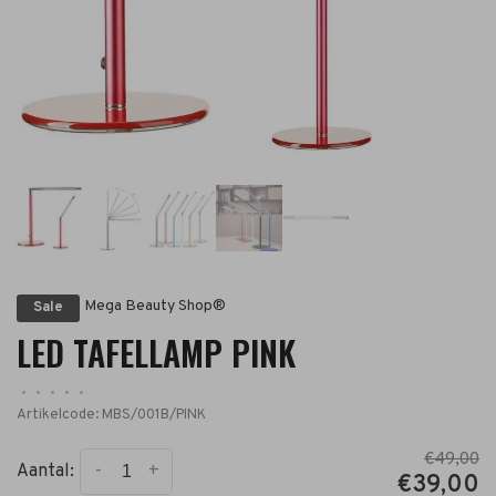
Mega Beauty Shop®
Sale
LED TAFELLAMP PINK
•
•
•
•
•
Artikelcode:
MBS/001B/PINK
€49,00
-
+
Aantal:
€39,00