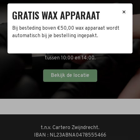
GRATIS WAX APPARAAT
BEZOEK DE WINKEL!
✕
Naast de online shop hebben wij ook een fysieke
Bij besteding boven €50,00 wax apparaat wordt
winkel in Zwijndrecht! Het adres is: Antoni van
automatisch bij je bestelling ingepakt.
Leeuwenhoekstraat 10. Kom op een doordeweekse
dag langs tussen 10:00 en 17:00 of op de zaterdag
tussen 10:00 en 14:00.
Bekijk de locatie
t.n.v. Cartero Zwijndrecht.
IBAN : NL23ABNA0478555466