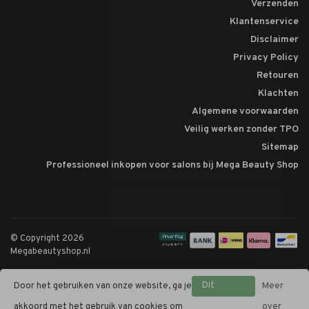
Verzenden
Klantenservice
Disclaimer
Privacy Policy
Retouren
Klachten
Algemene voorwaarden
Veilig werken zonder TPO
Sitemap
Professioneel inkopen voor salons bij Mega Beauty Shop
© Copyright 2026
Megabeautyshop.nl
Dit
Door het gebruiken van onze website, ga je
Meer
bericht
akkoord met het gebruik van cookies om
over