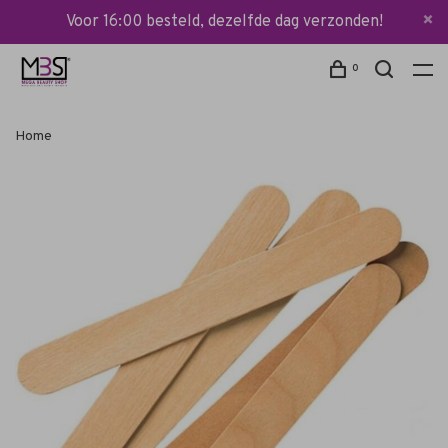
Voor 16:00 besteld, dezelfde dag verzonden!
0
Home