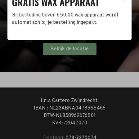
GRATIS WAX APPARAAT
Naast de online shop hebben wij ook een fysieke
winkel in Zwijndrecht! Het adres is: Antoni van
Bij besteding boven €50,00 wax apparaat wordt
Leeuwenhoekstraat 10. Kom op een doordeweekse
automatisch bij je bestelling ingepakt.
dag langs tussen 10:00 en 17:00 of op de zaterdag
tussen 10:00 en 14:00.
Bekijk de locatie
t.n.v. Cartero Zwijndrecht.
IBAN : NL23ABNA0478555466
BTW-NL858962676B01
KVK-72047070
Telefoon:
078-7370074