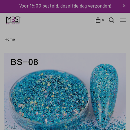
Voor 16:00 besteld, dezelfde dag verzonden!
0
Home