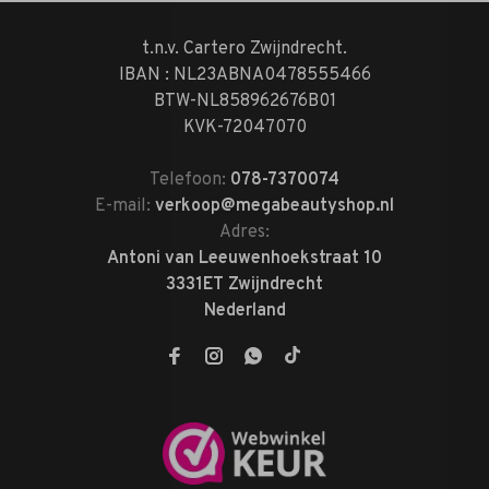
t.n.v. Cartero Zwijndrecht.
IBAN : NL23ABNA0478555466
BTW-NL858962676B01
KVK-72047070
Telefoon:
078-7370074
E-mail:
verkoop@megabeautyshop.nl
Adres:
Antoni van Leeuwenhoekstraat 10
3331ET Zwijndrecht
Nederland