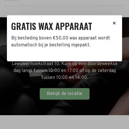
GRATIS WAX APPARAAT
✕
BEZOEK DE WINKEL!
Bij besteding boven €50,00 wax apparaat wordt
automatisch bij je bestelling ingepakt.
Naast de online shop hebben wij ook een fysieke
winkel in Zwijndrecht! Het adres is: Antoni van
Leeuwenhoekstraat 10. Kom op een doordeweekse
dag langs tussen 10:00 en 17:00 of op de zaterdag
tussen 10:00 en 14:00.
Bekijk de locatie