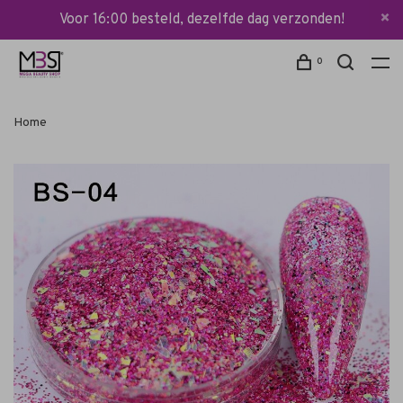
Voor 16:00 besteld, dezelfde dag verzonden!
0
Home