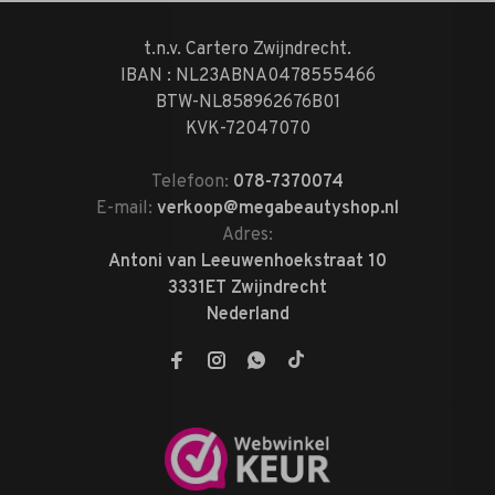
t.n.v. Cartero Zwijndrecht.
IBAN : NL23ABNA0478555466
BTW-NL858962676B01
KVK-72047070
Telefoon:
078-7370074
E-mail:
verkoop@megabeautyshop.nl
Adres:
Antoni van Leeuwenhoekstraat 10
3331ET Zwijndrecht
Nederland