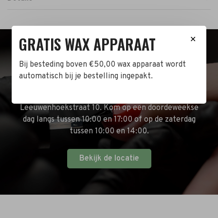
GRATIS WAX APPARAAT
✕
BEZOEK DE WINKEL!
Bij besteding boven €50,00 wax apparaat wordt
automatisch bij je bestelling ingepakt.
Naast de online shop hebben wij ook een fysieke
winkel in Zwijndrecht! Het adres is: Antoni van
Leeuwenhoekstraat 10. Kom op een doordeweekse
dag langs tussen 10:00 en 17:00 of op de zaterdag
tussen 10:00 en 14:00.
Bekijk de locatie