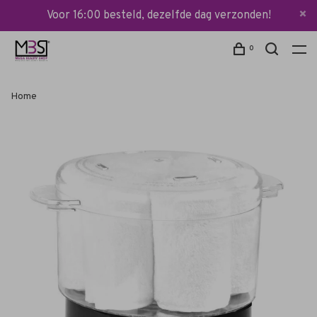
Voor 16:00 besteld, dezelfde dag verzonden!
0
Home