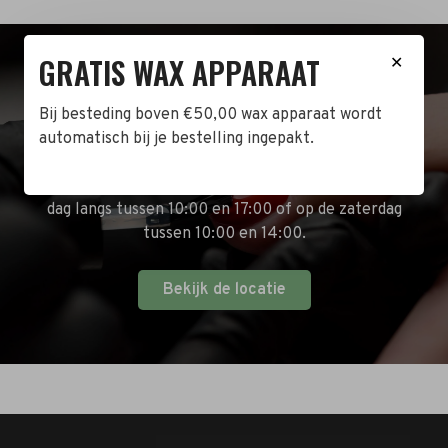
GRATIS WAX APPARAAT
✕
BEZOEK DE WINKEL!
Bij besteding boven €50,00 wax apparaat wordt
Naast de online shop hebben wij ook een fysieke
automatisch bij je bestelling ingepakt.
winkel in Zwijndrecht! Het adres is: Antoni van
Leeuwenhoekstraat 10. Kom op een doordeweekse
dag langs tussen 10:00 en 17:00 of op de zaterdag
tussen 10:00 en 14:00.
Bekijk de locatie