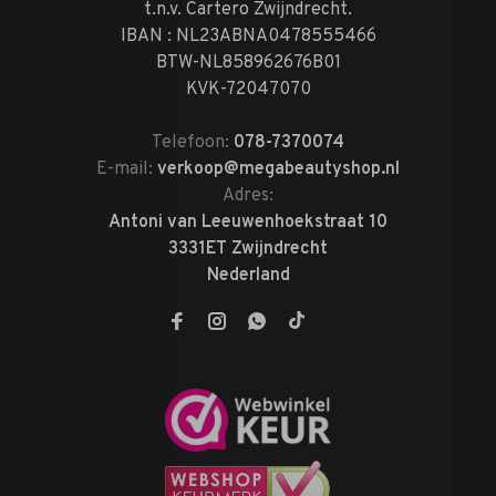
t.n.v. Cartero Zwijndrecht.
IBAN : NL23ABNA0478555466
BTW-NL858962676B01
KVK-72047070
Telefoon:
078-7370074
E-mail:
verkoop@megabeautyshop.nl
Adres:
Antoni van Leeuwenhoekstraat 10
3331ET Zwijndrecht
Nederland